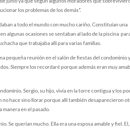
 de junio ya que según algunos moradores que sobrevivier
ucionar los problemas de los demás”.
daban a todo el mundo con mucho cariño. Constituían una
n algunas ocasiones se sentaban al lado de la piscina par
uchacha que trabajaba allí para varias familias.
una pequeña reunión en el salón de fiestas del condominio 
sados. Siempre los recordaré porque además eran muy ama
dominio. Sergio, su hijo, vivía en la torre contigua y los po
n no hace sino llorar porque allí también desaparecieron o
una manera en el pasado.
io. Se querían mucho. Ella era una esposa amable y fiel. El,