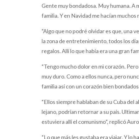
Gente muy bondadosa. Muy humana. A mí 
familia. Y en Navidad me hacían muchos r
“Algo que no podré olvidar es que, una ve
la zona de entretenimiento, todos los día
regalos. Allí lo que había era una gran fam
“Tengo mucho dolor en mi corazón. Pero 
muy duro. Como a ellos nunca, pero nun
familia así con un corazón bien bondadoso
“Ellos siempre hablaban de su Cuba del al
lejano, podrían retornar a su país. Ult
estuviera allí el comunismo”, replicó Auro
“Lo que más les gustaba era viajar. Y lo 