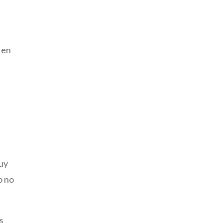
 en
e
muy
o no
s