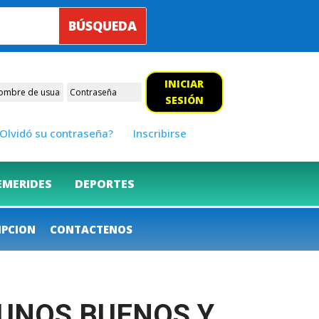
INICIAR
SESIÓN
Olvidó su contraseña?
Inscribirse
EMERIDES
DEPORTES
IPCION
CONTACTENOS
ON UNOS BUENOS Y