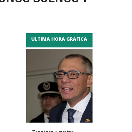
ULTIMA HORA GRAFICA
Zapatero y cuatro
SpaceX se pre