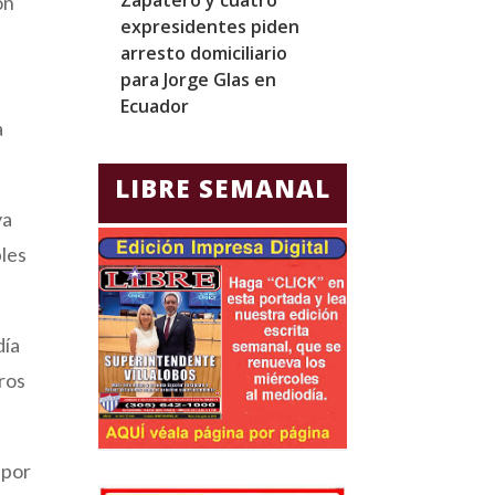
on
expresidentes piden
realizar el mar
arresto domiciliario
noveno vuelo 
para Jorge Glas en
Starship desd
Ecuador
a
LIBRE SEMANAL
ya
bles
día
tros
 por