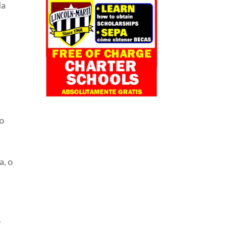
la
ro
a, o
.