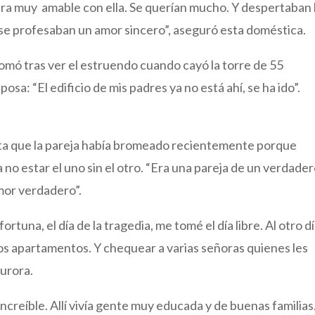
era muy amable con ella. Se querían mucho. Y despertaban 
se profesaban un amor sincero”, aseguró esta doméstica.
asomó tras ver el estruendo cuando cayó la torre de 55
osa: “El edificio de mis padres ya no está ahí, se ha ido”.
ta que la pareja había bromeado recientemente porque
a no estar el uno sin el otro. “Era una pareja de un verdade
amor verdadero”.
rtuna, el día de la tragedia, me tomé el día libre. Al otro dí
arios apartamentos. Y chequear a varias señoras quienes les
Aurora.
creíble. Allí vivía gente muy educada y de buenas familias