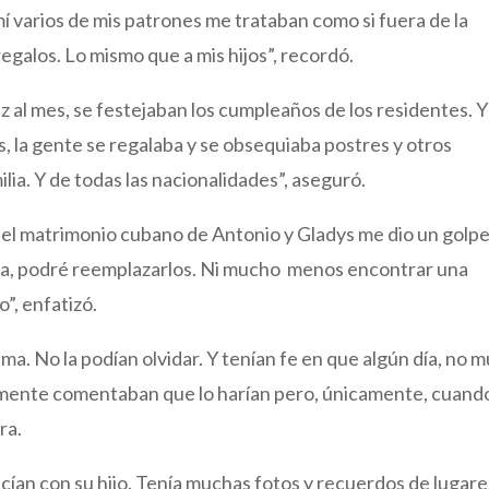
varios de mis patrones me trataban como si fuera de la
egalos. Lo mismo que a mis hijos”, recordó.
z al mes, se festejaban los cumpleaños de los residentes. Y
s, la gente se regalaba y se obsequiaba postres y otros
ilia. Y de todas las nacionalidades”, aseguró.
el matrimonio cubano de Antonio y Gladys me dio un golp
ca, podré reemplazarlos. Ni mucho menos encontrar una
”, enfatizó.
ma. No la podían olvidar. Y tenían fe en que algún día, no 
imamente comentaban que lo harían pero, únicamente, cuand
ra.
hacían con su hijo. Tenía muchas fotos y recuerdos de lugare