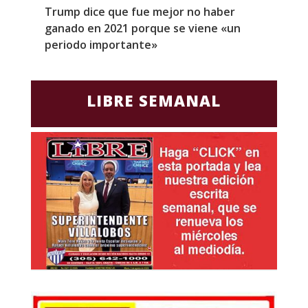
Trump dice que fue mejor no haber
Z
ganado en 2021 porque se viene «un
a
periodo importante»
E
LIBRE SEMANAL