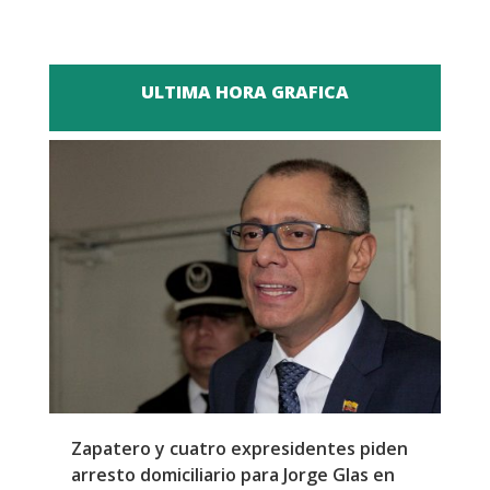
ULTIMA HORA GRAFICA
l
Zapatero y cuatro expresidentes piden
S
arresto domiciliario para Jorge Glas en
m