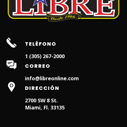
TELÉFONO
1 (305) 267-2000
CORREO
info@libreonline.com
DIRECCIÓN
2700 SW 8 St.
Miami, Fl. 33135
Hialeah Dentist
Dentist in Lauderhill FL
Weston