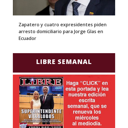
l
Zapatero y cuatro expresidentes piden
S
arresto domiciliario para Jorge Glas en
m
Ecuador
d
LIBRE SEMANAL