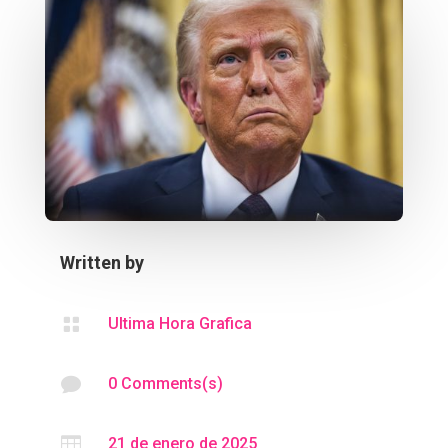
Written by

Ultima Hora Grafica

0 Comments(s)

21 de enero de 2025