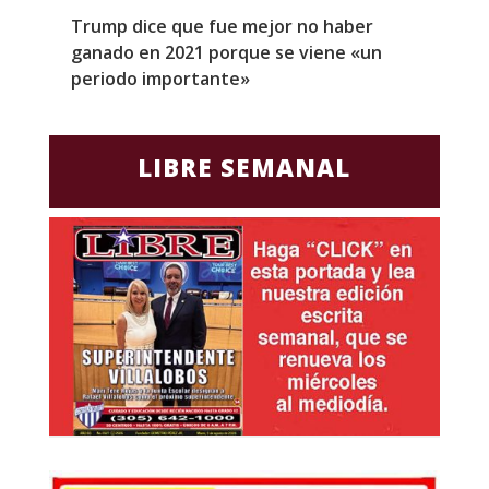
Trump dice que fue mejor no haber
Z
ganado en 2021 porque se viene «un
a
periodo importante»
E
LIBRE SEMANAL