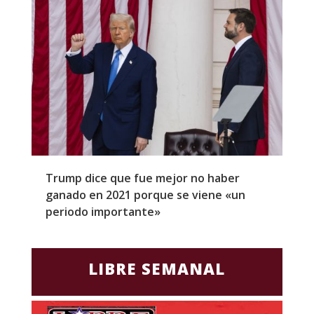
Trump dice que fue mejor no haber
Z
ganado en 2021 porque se viene «un
a
periodo importante»
E
LIBRE SEMANAL