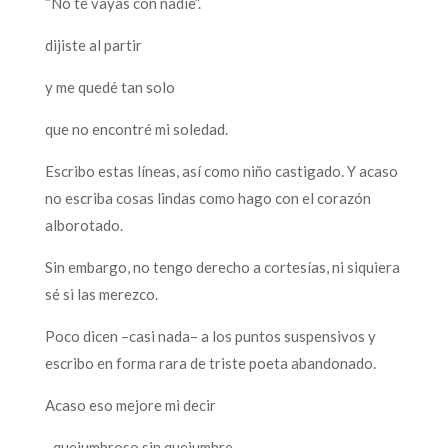
“No te vayas con nadie”.
dijiste al partir
y me quedé tan solo
que no encontré mi soledad.
Escribo estas líneas, así como niño castigado. Y acaso
no escriba cosas lindas como hago con el corazón
alborotado.
Sin embargo, no tengo derecho a cortesías, ni siquiera
sé si las merezco.
Poco dicen –casi nada– a los puntos suspensivos y
escribo en forma rara de triste poeta abandonado.
Acaso eso mejore mi decir
–quejumbroso sin quejumbre–