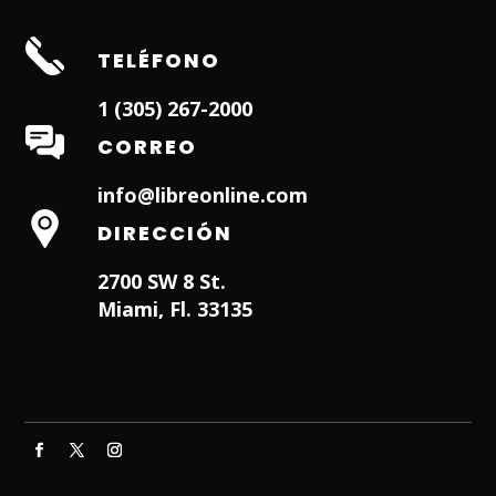
TELÉFONO
1 (305) 267-2000
CORREO
info@libreonline.com
DIRECCIÓN
2700 SW 8 St.
Miami, Fl. 33135
Hialeah Dentist
Dentist in Lauderhill FL
Weston
Dentist
Dentist in Miami Lakes