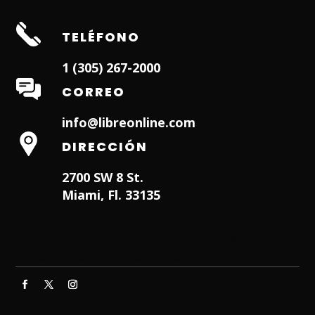
TELÉFONO
1 (305) 267-2000
CORREO
info@libreonline.com
DIRECCIÓN
2700 SW 8 St.
Miami, Fl. 33135
Hialeah Dentist
Dentist in Lauderhill FL
Weston
Dentist
Dentist in Miami Lakes