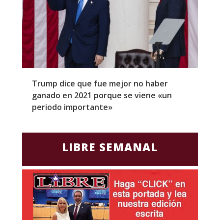
Trump dice que fue mejor no haber
Z
ganado en 2021 porque se viene «un
a
periodo importante»
E
LIBRE SEMANAL