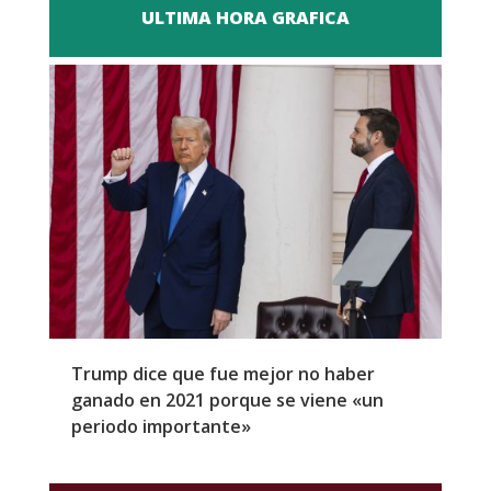
ULTIMA HORA GRAFICA
Trump dice que fue mejor no haber
Z
ganado en 2021 porque se viene «un
a
periodo importante»
E