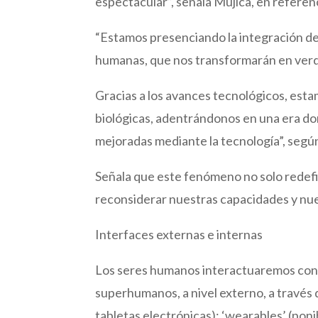
espectacular”, señala Mujica, en referenc
“Estamos presenciando la integración de
humanas, que nos transformarán en ver
Gracias a los avances tecnológicos, est
biológicas, adentrándonos en una era d
mejoradas mediante la tecnología”, segú
Señala que este fenómeno no solo redefin
reconsiderar nuestras capacidades y nue
Interfaces externas e internas
Los seres humanos interactuaremos con 
superhumanos, a nivel externo, a través 
tabletas electrónicas); ‘wearables’ (poni