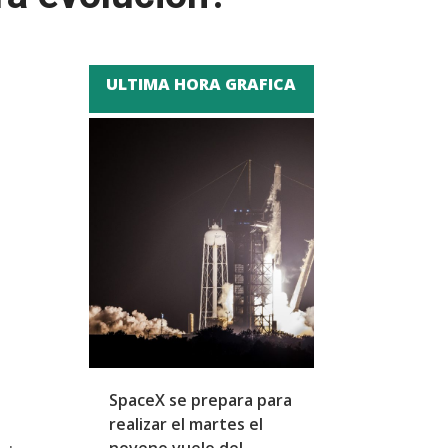
ULTIMA HORA GRAFICA
SpaceX se prepara para
Gobernador d
realizar el martes el
Aires culpa a M
noveno vuelo del
las inundacion