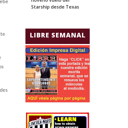
debe
Starship desde Texas
reclama fondo
obras
nte
LIBRE SEMANAL
e
os
ades