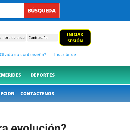
INICIAR
SESIÓN
Olvidó su contraseña?
Inscribirse
EMERIDES
DEPORTES
IPCION
CONTACTENOS
ra evolución?