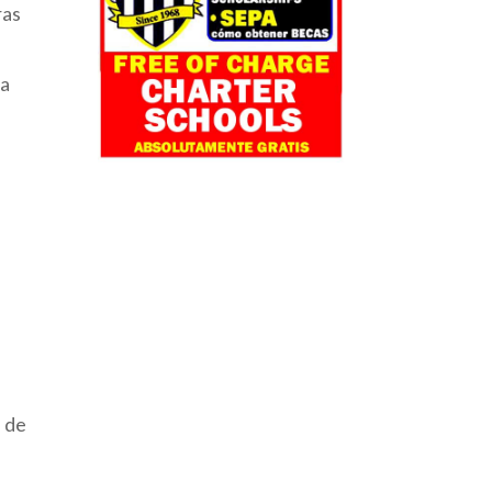
ras
la
n de