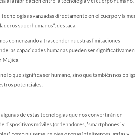
ia a la hibridación entre la tecnología y el cuerpo humano.
 tecnologías avanzadas directamente en el cuerpo y la me
daderos superhumanos”, destaca.
amos comenzando a trascender nuestras limitaciones
onde las capacidades humanas pueden ser significativame
n Mujica.
e lo que significa ser humano, sino que también nos oblig
stros potenciales.
algunas de estas tecnologías que nos convertirán en
de dispositivos móviles (ordenadores, ‘smartphones’ y
bles) como pulseras, relojes o ropas inteligentes, gafas y