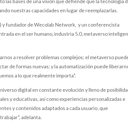
 las bases de una visión que defiende que la tecnología 
icando nuestras capacidades en lugar de reemplazarlas.
O) y fundador de Wecolab Network, y un conferencista
centrada en el ser humano, industria 5.0, metaverso intelige
yudarnos a resolver problemas complejos; el metaverso pued
ctar de formas nuevas; y la automatización puede liberarn
uemos a lo que realmente importa”.
niverso digital en constante evolución y lleno de posibilid
les y educativas, así como experiencias personalizadas e
gentes y contenidos adaptados a cada usuario, que
trabajar”, adelanta.