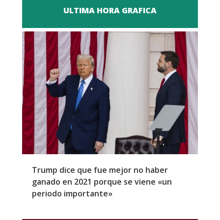
ULTIMA HORA GRAFICA
Trump dice que fue mejor no haber
Z
ganado en 2021 porque se viene «un
a
periodo importante»
E