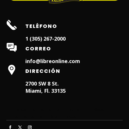
TELÉFONO
1 (305) 267-2000
CORREO
info@libreonline.com
DIRECCIÓN
2700 SW 8 St.
Miami, Fl. 33135
Hialeah Dentist
Dentist in Lauderhill FL
Weston
Dentist
Dentist in Miami Lakes