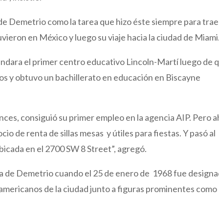
de Demetrio como la tarea que hizo éste siempre para trae
ieron en México y luego su viaje hacia la ciudad de Miami
undara el primer centro educativo Lincoln-Martí luego de 
ios y obtuvo un bachillerato en educación en Biscayne
ces, consiguió su primer empleo en la agencia AIP. Pero a
io de renta de sillas mesas y útiles para fiestas. Y pasó al
bicada en el 2700 SW 8 Street”, agregó.
ida de Demetrio cuando el 25 de enero de 1968 fue design
americanos de la ciudad junto a figuras prominentes como 