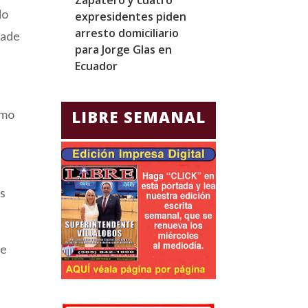
do
expresidentes piden
realizar el mar
arresto domiciliario
noveno vuelo 
Dade
para Jorge Glas en
Starship desd
Ecuador
omo
LIBRE SEMANAL
as
de