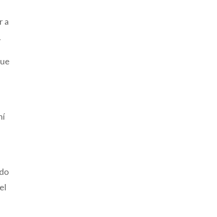
r a
.
que
hí
ado
el