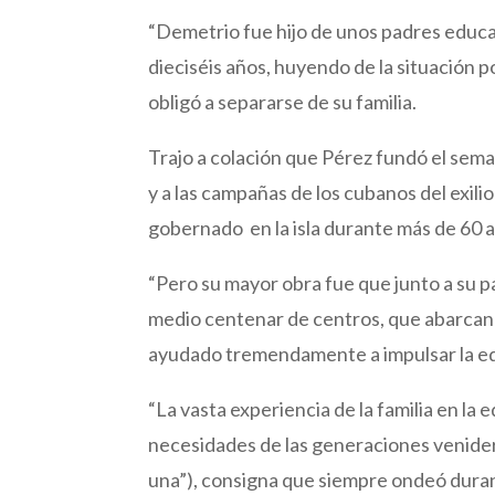
“Demetrio fue hijo de unos padres educa
dieciséis años, huyendo de la situación p
obligó a separarse de su familia.
Trajo a colación que Pérez fundó el seman
y a las campañas de los cubanos del exili
gobernado en la isla durante más de 60 a
“Pero su mayor obra fue que junto a su p
medio centenar de centros, que abarcan de
ayudado tremendamente a impulsar la ed
“La vasta experiencia de la familia en la e
necesidades de las generaciones venider
una”), consigna que siempre ondeó durant