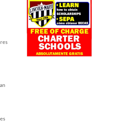
eres
han
 es