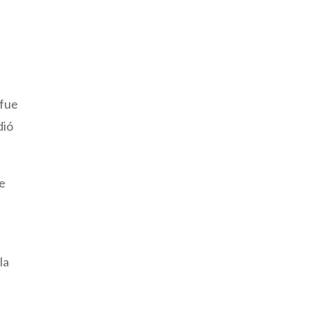
 fue
dió
me
la