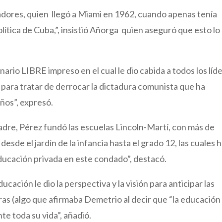
dores, quien llegó a Miami en 1962, cuando apenas tenía
olítica de Cuba,”, insistió Añorga quien aseguró que esto lo
ario LIBRE impreso en el cual le dio cabida a todos los líd
o para tratar de derrocar la dictadura comunista que ha
ños”, expresó.
adre, Pérez fundó las escuelas Lincoln-Martí, con más de
sde el jardín de la infancia hasta el grado 12, las cuales 
ucación privada en este condado”, destacó.
ducación le dio la perspectiva y la visión para anticipar las
as (algo que afirmaba Demetrio al decir que “la educación
e toda su vida”, añadió.