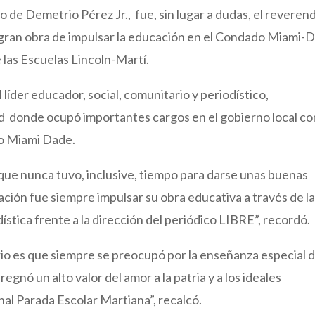
 de Demetrio Pérez Jr., fue, sin lugar a dudas, el reveren
gran obra de impulsar la educación en el Condado Miami-
 las Escuelas Lincoln-Martí.
 líder educador, social, comunitario y periodístico,
ad donde ocupó importantes cargos en el gobierno local c
do Miami Dade.
que nunca tuvo, inclusive, tiempo para darse unas buenas
ción fue siempre impulsar su obra educativa a través de l
ística frente a la dirección del periódico LIBRE”, recordó.
io es que siempre se preocupó por la enseñanza especial 
egnó un alto valor del amor a la patria y a los ideales
onal Parada Escolar Martiana”, recalcó.