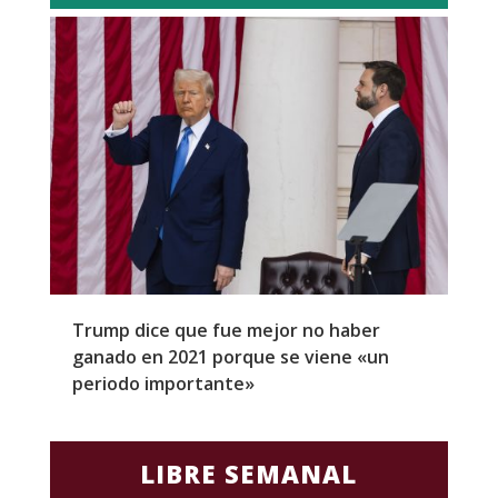
Trump dice que fue mejor no haber
Z
ganado en 2021 porque se viene «un
a
periodo importante»
E
LIBRE SEMANAL