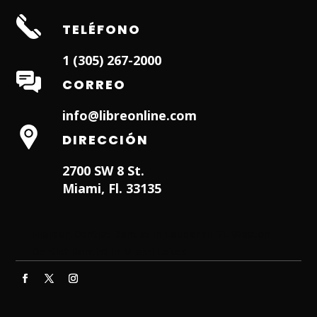
TELÉFONO
1 (305) 267-2000
CORREO
info@libreonline.com
DIRECCIÓN
2700 SW 8 St.
Miami, Fl. 33135
Hialeah Dentist
Dentist in Lauderhill FL
Weston
Dentist
Dentist in Miami Lakes