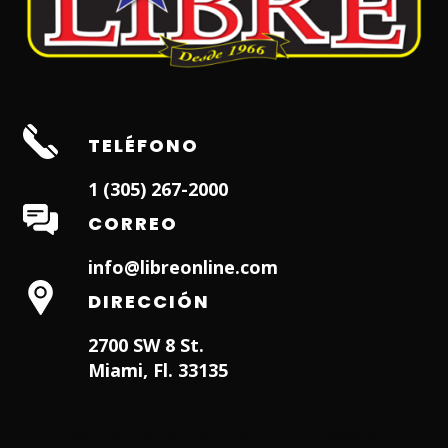
TELÉFONO
1 (305) 267-2000
CORREO
info@libreonline.com
DIRECCIÓN
2700 SW 8 St.
Miami, Fl. 33135
Hialeah Dentist
Dentist in Lauderhill FL
Weston