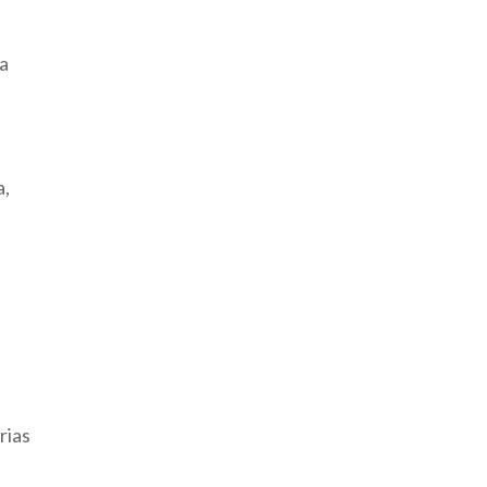
ra
a,
rias