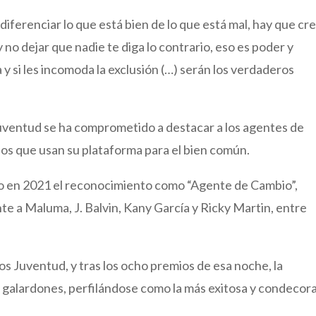
iferenciar lo que está bien de lo que está mal, hay que cr
 y no dejar que nadie te diga lo contrario, eso es poder y
a y si les incomoda la exclusión (…) serán los verdaderos
Juventud se ha comprometido a destacar a los agentes de
nos que usan su plataforma para el bien común.
o en 2021 el reconocimiento como “Agente de Cambio”,
 a Maluma, J. Balvin, Kany García y Ricky Martin, entre
os Juventud, y tras los ocho premios de esa noche, la
 galardones, perfilándose como la más exitosa y condecor