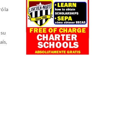
ó la
 su
aís,