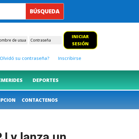
INICIAR
SESIÓN
Olvidó su contraseña?
Inscribirse
EMERIDES
DEPORTES
IPCION
CONTACTENOS
J y lanza un