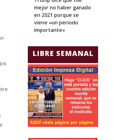
mejor no haber ganado
expresidentes
en 2021 porque se
arresto domicil
viene «un periodo
para Jorge Gla
importante»
Ecuador
an
LIBRE SEMANAL
jos
obre
s
de