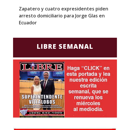
l
Zapatero y cuatro expresidentes piden
S
arresto domiciliario para Jorge Glas en
m
Ecuador
d
LIBRE SEMANAL