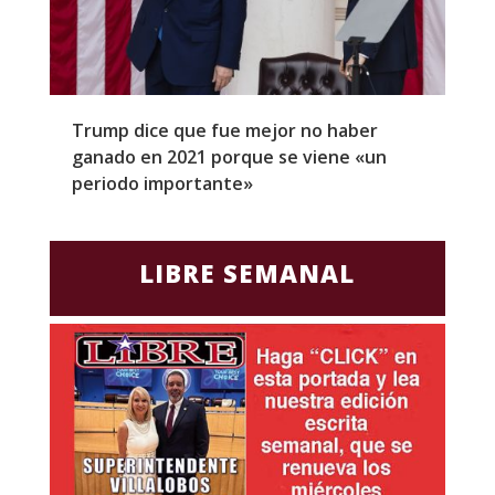
Trump dice que fue mejor no haber
Z
ganado en 2021 porque se viene «un
a
periodo importante»
E
LIBRE SEMANAL