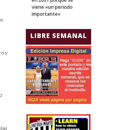
viene «un periodo
para Jorge Gla
importante»
Ecuador
os
LIBRE SEMANAL
ro y
,
o
elas