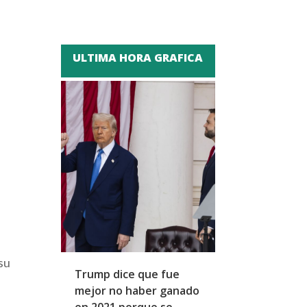
ULTIMA HORA GRAFICA
 su
Trump dice que fue
Zapatero y cu
mejor no haber ganado
expresidentes
en 2021 porque se
arresto domicil