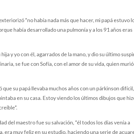
 exteriorizó “no había nada más que hacer, mi papá estuvo l
orque había desarrollado una pulmonía y a los 91 años eras
ija y yo con él, agarrados de la mano, y dio su último suspi
naria, se fue con Sofía, con el amor de su vida, quien murió
có que su papá llevaba muchos años con un párkinson difícil
pintaba en su casa. Estoy viendo los últimos dibujos que hiz
reíble”.
dad del maestro fue su salvación, “él todos los días venía a
ta, era muy feliz en su estudio, haciendo una serie de acuar