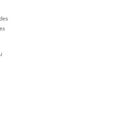
ades
 es
u