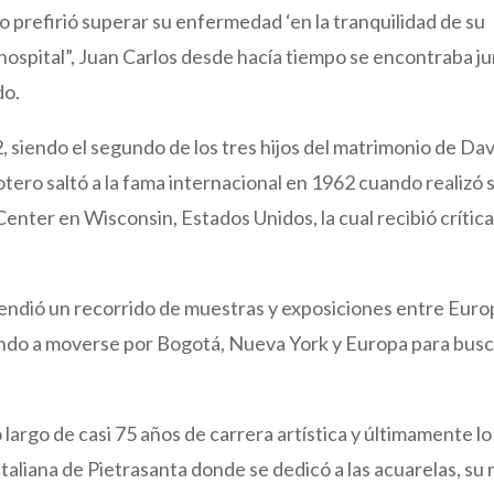
o prefirió superar su enfermedad ‘en la tranquilidad de su
el hospital”, Juan Carlos desde hacía tiempo se encontraba j
do.
, siendo el segundo de los tres hijos del matrimonio de Da
otero saltó a la fama internacional en 1962 cuando realizó 
enter en Wisconsin, Estados Unidos, la cual recibió crític
dió un recorrido de muestras y exposiciones entre Euro
ndo a moverse por Bogotá, Nueva York y Europa para bus
 largo de casi 75 años de carrera artística y últimamente lo
 italiana de Pietrasanta donde se dedicó a las acuarelas, su