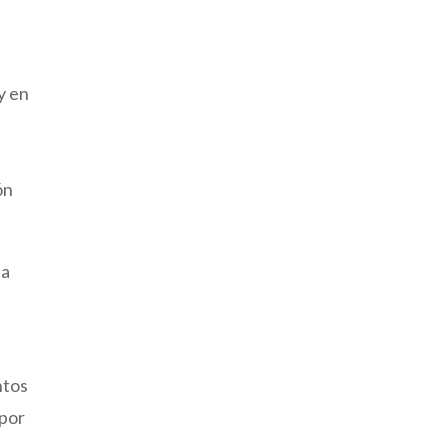
e
y en
ón
ta
ntos
 por