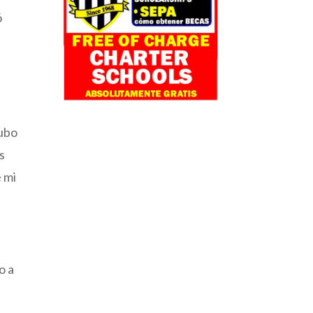
ó
Hubo
s
e mi
o a