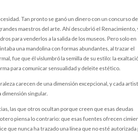
cesidad. Tan pronto se ganó un dinero con un concurso d
 grandes maestros del arte. Ahí descubrió el Renacimiento, 
ros para venderlos a la salida de los museos. Pero solo en
intaba una mandolina con formas abundantes, al trazar el
l, fue que él vislumbró la semilla de su estilo: la exaltaci
rma para comunicar sensualidad y deleite estético.
uraleza carecen de una dimensión excepcional, y cada artis
 dimensión singular.
cias, las que otros ocultan porque creen que esas deudas
Botero piensa lo contrario: que esas fuentes ofrecen cimie
l dice que nunca ha trazado una línea que no esté autorizada