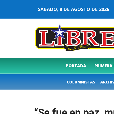
SÁBADO, 8 DE AGOSTO DE 202
PORTADA
PRIMERA
COLUMNISTAS
ARCHI
“Se fue en paz, m