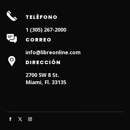
TELÉFONO
1 (305) 267-2000
CORREO
info@libreonline.com
DIRECCIÓN
2700 SW 8 St.
Miami, Fl. 33135
Hialeah Dentist
Dentist in Lauderhill FL
Weston
Dentist
Dentist in Miami Lakes