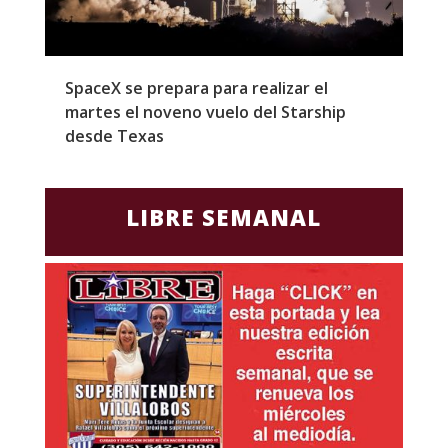
SpaceX se prepara para realizar el
G
martes el noveno vuelo del Starship
M
desde Texas
f
LIBRE SEMANAL