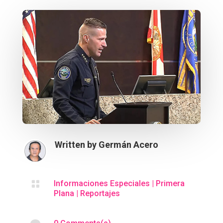
Written by
Germán Acero

Informaciones Especiales
|
Primera
Plana
|
Reportajes