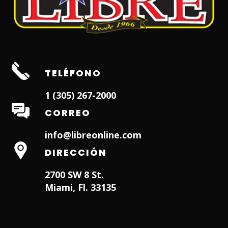
TELÉFONO
1 (305) 267-2000
CORREO
info@libreonline.com
DIRECCIÓN
2700 SW 8 St.
Miami, Fl. 33135
Hialeah Dentist
Dentist in Lauderhill FL
Weston