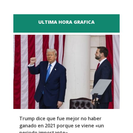
ULTIMA HORA GRAFICA
Trump dice que fue mejor no haber
Z
ganado en 2021 porque se viene «un
a
periodo importante»
E