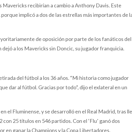
s Mavericks recibirían a cambio a Anthony Davis. Este
orque implicó a dos de las estrellas más importantes de l
oritariamente de oposición por parte de los fanáticos del
 dejó a los Mavericks sin Doncic, su jugador franquicia.
etirada del fútbol a los 36 años. “Mi historia como jugador
 dar al fútbol. Gracias por todo”, dijo el exlateral en un
n el Fluminense, y se desarrolló en el Real Madrid, tras ll
con 25 títulos en 546 partidos. Con el ‘Flu’ ganó dos
or en ganar la Champions y la Copa Libertadores.