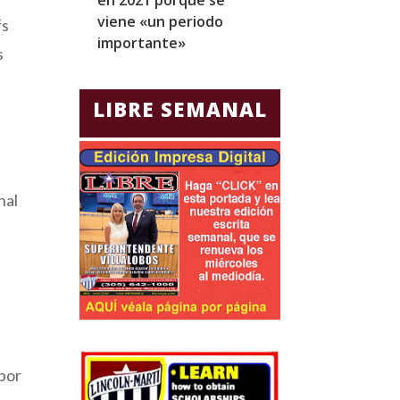
viene «un periodo
para Jorge Gla
fs
importante»
Ecuador
s
LIBRE SEMANAL
nal
abor