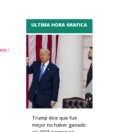
ULTIMA HORA GRAFICA
ana
|
Trump dice que fue
Zapatero y cu
mejor no haber ganado
expresidentes
en 2021 porque se
arresto domicil