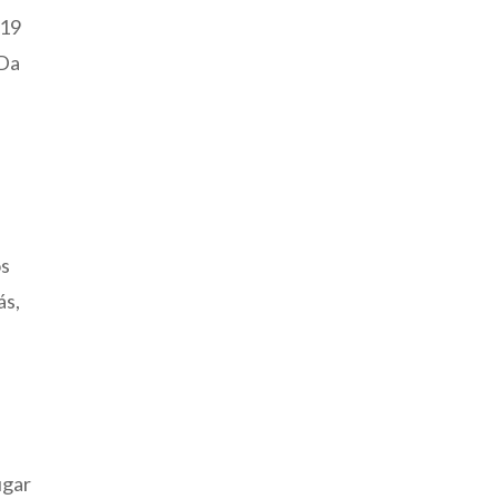
019
 Da
os
ás,
ugar