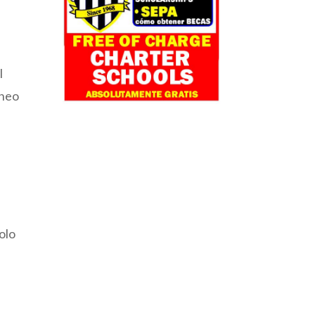
l
rneo
olo