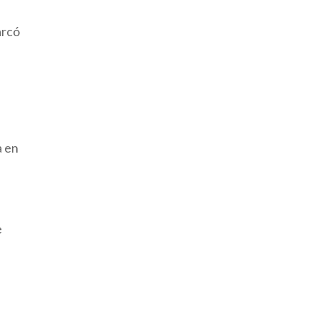
arcó
a en
e