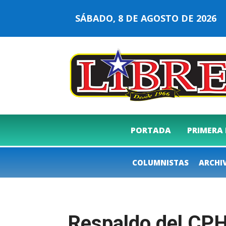
SÁBADO, 8 DE AGOSTO DE 202
PORTADA
PRIMERA
COLUMNISTAS
ARCHI
Respaldo del CPHC