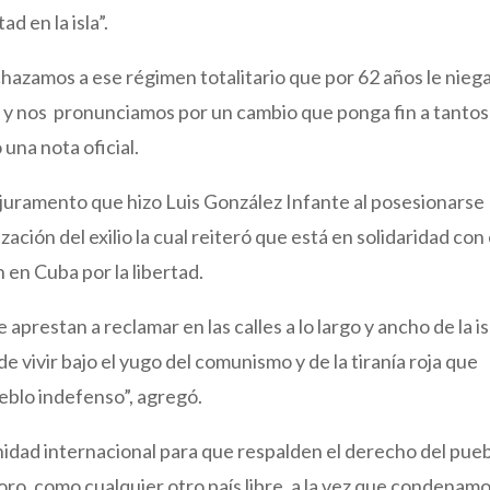
d en la isla”.
hazamos a ese régimen totalitario que por 62 años le niega
 y nos pronunciamos por un cambio que ponga fin a tantos
 una nota oficial.
 juramento que hizo Luis González Infante al posesionarse
ción del exilio la cual reiteró que está en solidaridad con 
 en Cuba por la libertad.
aprestan a reclamar en las calles a lo largo y ancho de la is
e vivir bajo el yugo del comunismo y de la tiranía roja que
eblo indefenso”, agregó.
dad internacional para que respalden el derecho del pue
coro, como cualquier otro país libre, a la vez que condenam