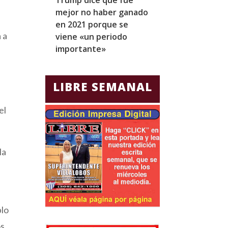
mejor no haber ganado
expresidentes
en 2021 porque se
arresto domicil
 a
viene «un periodo
para Jorge Gla
importante»
Ecuador
LIBRE SEMANAL
el
la
blo
os