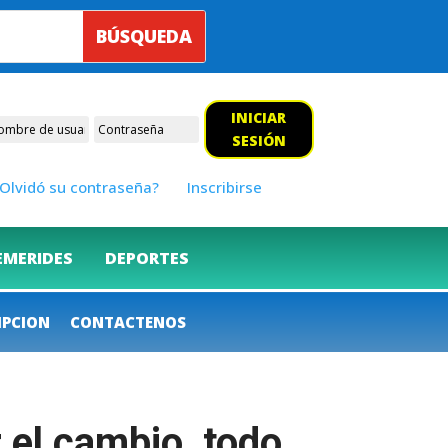
INICIAR
SESIÓN
Olvidó su contraseña?
Inscribirse
EMERIDES
DEPORTES
IPCION
CONTACTENOS
 el cambio, todo