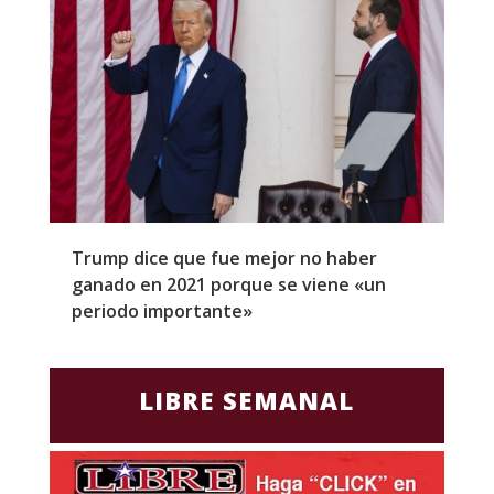
Trump dice que fue mejor no haber
Z
ganado en 2021 porque se viene «un
a
periodo importante»
E
LIBRE SEMANAL