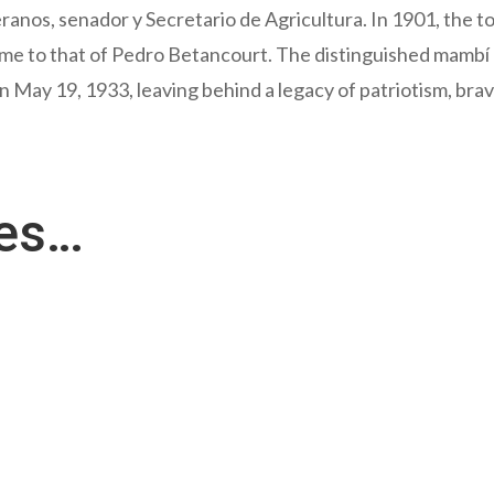
ranos, senador y Secretario de Agricultura. In 1901, the 
name to that of Pedro Betancourt. The distinguished mambí
May 19, 1933, leaving behind a legacy of patriotism, brav
res…
s 4 partes de Medicare? Respuesta: Hay diferentes partes de...