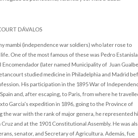
COURT DÁVALOS
y mambi (independence war soldiers) who later rose to
 life. One of the most famous of these was Pedro Estanisl
el Encomendador (later named Municipality of Juan Gualb
etancourt studied medicine in Philadelphia and Madrid be
ofession. His participation in the 1895 War of Independen
 Spain and, after escaping, to Paris, from where he travelle
to García’s expedition in 1896, going to the Province of
g the war with the rank of major genera, he represented h
a Cruz and at the 1901 Constitutional Assembly. He was al
erans, senator, and Secretary of Agricultura. Además, fue