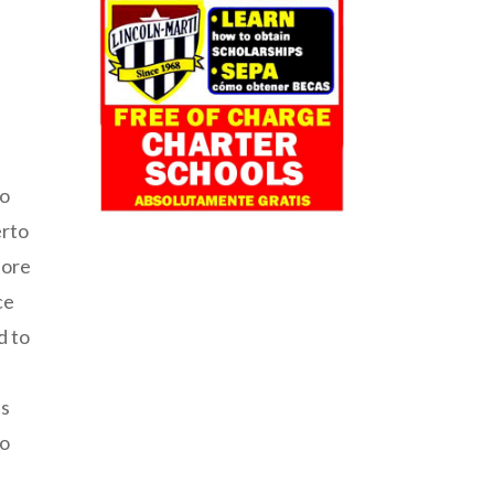
ao
erto
fore
ce
d to
is
so