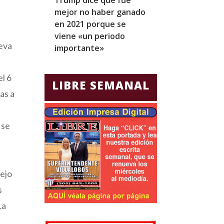
mejor no haber ganado
expresidentes
en 2021 porque se
arresto domicil
viene «un periodo
para Jorge Gla
ueva
importante»
Ecuador
l 6
LIBRE SEMANAL
as a
 se
sejo
s
La