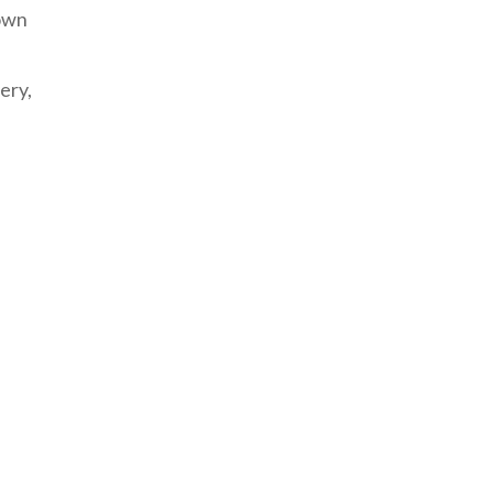
town
ery,