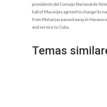
presidente del Consejo Nacional de Vete
hall of Macurijes agreed to change its 
from Matanzas passed away in Havana on 
and service to Cuba.
Temas simila
Por Evelyn Linares Pregunta: ¿Cuáles son la