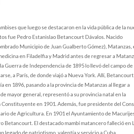
mbises que luego se destacaron en la vida pública de la n
stos fue Pedro Estanislao Betancourt Dávalos. Nacido
ombrado Municipio de Juan Gualberto Gómez), Matanzas, e
edicina en Filadelfia y Madrid antes de regresar a Matanz
n la Guerra de Independencia de 1895 lo llevó del campo de
parse, a París, de donde viajó a Nueva York. Allí, Betancourt
ía en 1896, pasando a la provincia de Matanzas al llegar a
de mayor general, representó a su provincia natal en la
a Constituyente en 1901. Además, fue presidente del Con
ario de Agricultura. En 1901 el Ayuntamiento de Macurije
ro Betancourt. El destacado mambí matancero falleció en 
 legado de patriotismo, valentía y servicio a Cuba.