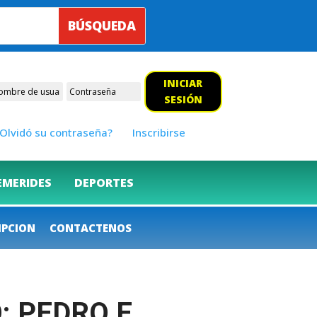
INICIAR
SESIÓN
Olvidó su contraseña?
Inscribirse
EMERIDES
DEPORTES
IPCION
CONTACTENOS
 PEDRO E.