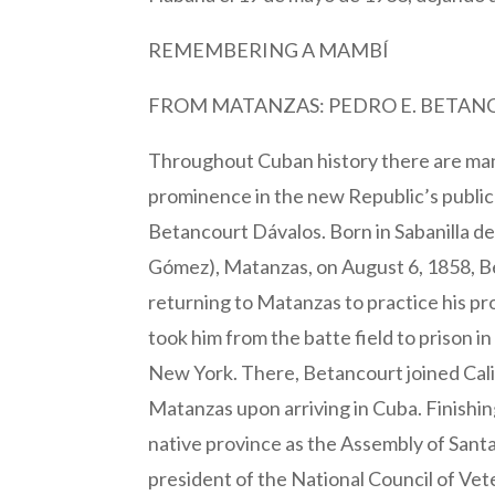
REMEMBERING A MAMBÍ
FROM MATANZAS: PEDRO E. BETAN
Throughout Cuban history there are man
prominence in the new Republic’s public
Betancourt Dávalos. Born in Sabanilla d
Gómez), Matanzas, on August 6, 1858, B
returning to Matanzas to practice his pr
took him from the batte field to prison in
New York. There, Betancourt joined Calix
Matanzas upon arriving in Cuba. Finishin
native province as the Assembly of Sant
president of the National Council of Vet