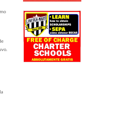
omo
de
uvo.
la