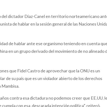
 del dictador Díaz-Canel en territorio norteamericano ant
unista de hablar en la sesión general de las Naciones Unida
nidad de hablar ante ese organismo teniendo en cuenta qu
ina en un grupo derivado del movimiento de no alineado d
iones que Fidel Castro de aprovechar que la ONU es un
ablar de su país que es un violador abierto de los derechos
ia Mambisa.
años contra esa dictadura no podemos creer que EE.UU. l
e cumpla con esa descarada intención política”, reiteró.