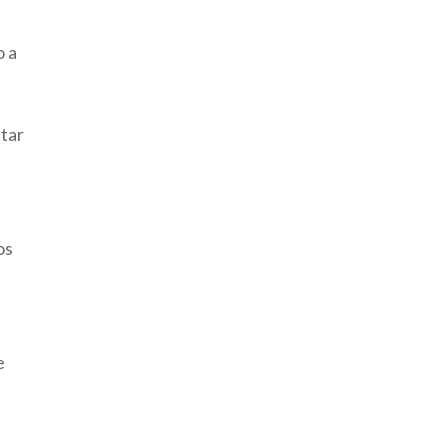
o a
star
os
e