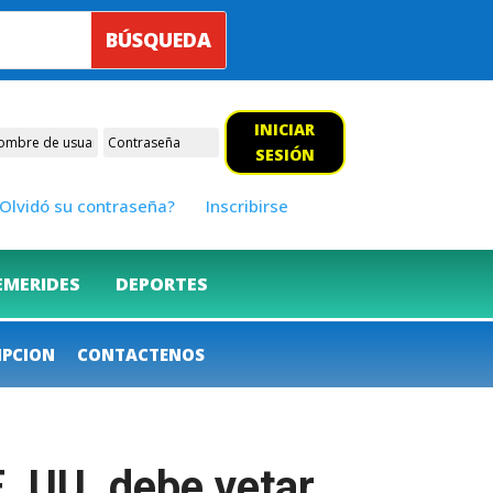
INICIAR
SESIÓN
Olvidó su contraseña?
Inscribirse
EMERIDES
DEPORTES
IPCION
CONTACTENOS
. UU. debe vetar