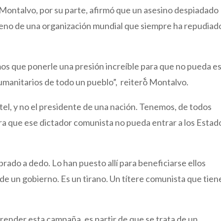
 Montalvo, por su parte, afirmó que un asesino despiadado
eno de una organización mundial que siempre ha repudiad
s que ponerle una presión increíble para que no pueda e
 humanitarios de todo un pueblo”, reiterٗó Montalvo.
tel, y no el presidente de una nación. Tenemos, de todos
 que ese dictador comunista no pueda entrar a los Estad
rado a dedo. Lo han puesto allí para beneficiarse ellos
e un gobierno. Es un tirano. Un títere comunista que tien
ender esta campaña, es partir de que se trata de un