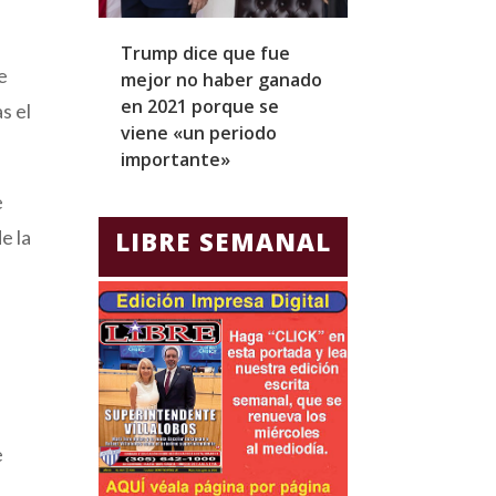
Trump dice que fue
Zapatero y cu
e
mejor no haber ganado
expresidentes
en 2021 porque se
arresto domicil
s el
viene «un periodo
para Jorge Gla
importante»
Ecuador
e
e la
LIBRE SEMANAL
e