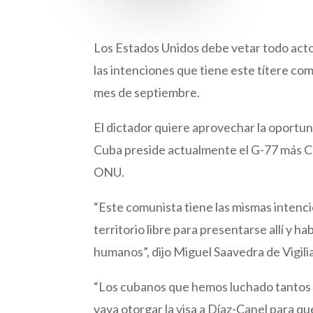
Los Estados Unidos debe vetar todo acto
las intenciones que tiene este títere com
mes de septiembre.
El dictador quiere aprovechar la oportu
Cuba preside actualmente el G-77 más Ch
ONU.
“Este comunista tiene las mismas intenc
territorio libre para presentarse allí y h
humanos”, dijo Miguel Saavedra de Vigil
“Los cubanos que hemos luchado tantos 
vaya otorgar la visa a Díaz-Canel para qu