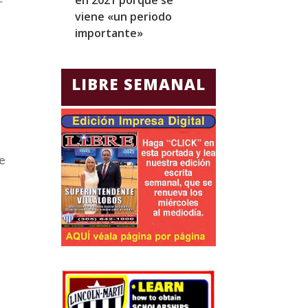
r
viene «un periodo
para Jorge Gla
importante»
Ecuador
LIBRE SEMANAL
ue