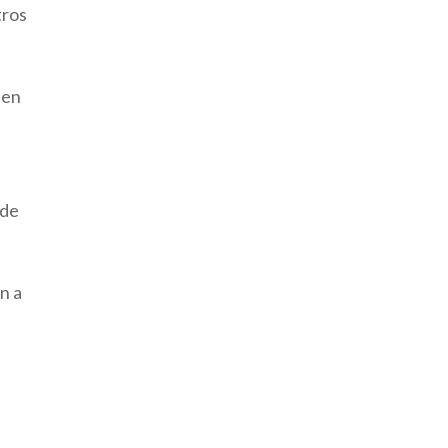
tros
 en
 de
n a