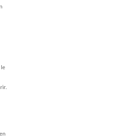
en
 le
ir.
 en