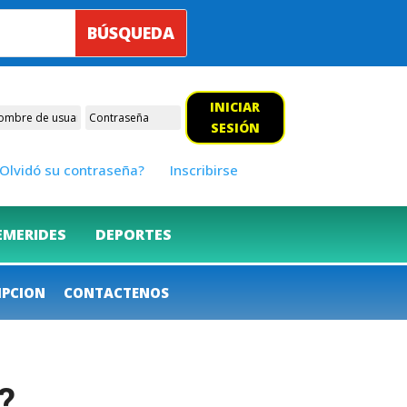
INICIAR
SESIÓN
Olvidó su contraseña?
Inscribirse
EMERIDES
DEPORTES
IPCION
CONTACTENOS
?