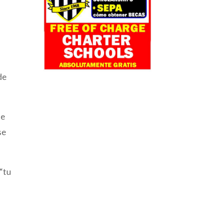
de
de
se
 “tu