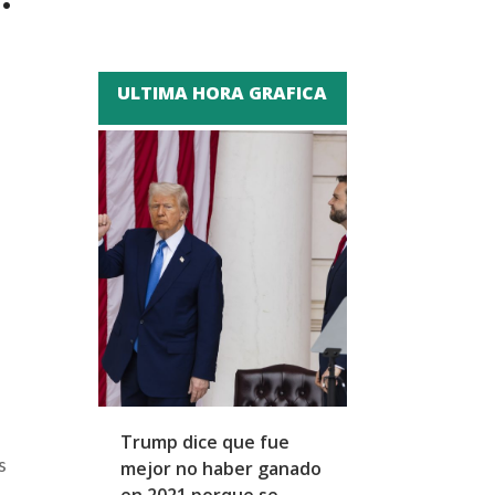
ULTIMA HORA GRAFICA
Trump dice que fue
Zapatero y cu
s
mejor no haber ganado
expresidentes
en 2021 porque se
arresto domicil