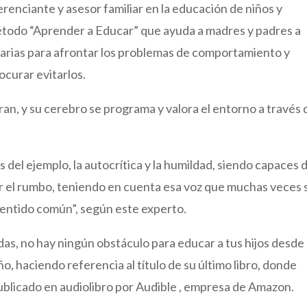
enciante y asesor familiar en la educación de niños y
étodo “Aprender a Educar” que ayuda a madres y padres a
esarias para afrontar los problemas de comportamiento y
procurar evitarlos.
ran, y su cerebro se programa y valora el entorno a través 
 del ejemplo, la autocrítica y la humildad, siendo capaces 
r el rumbo, teniendo en cuenta esa voz que muchas veces 
sentido común”, según este experto.
as, no hay ningún obstáculo para educar a tus hijos desde
, haciendo referencia al título de su último libro, donde
ublicado en audiolibro por Audible , empresa de Amazon.