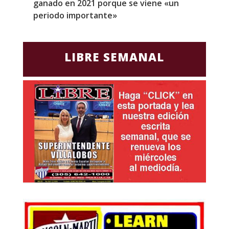
ganado en 2021 porque se viene «un
a
periodo importante»
E
LIBRE SEMANAL