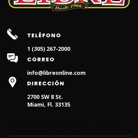
TELÉFONO
1 (305) 267-2000
CORREO
info@libreonline.com
DIRECCIÓN
2700 SW 8 St.
Miami, Fl. 33135
Hialeah Dentist
Dentist in Lauderhill FL
Weston
Dentist
Dentist in Miami Lakes