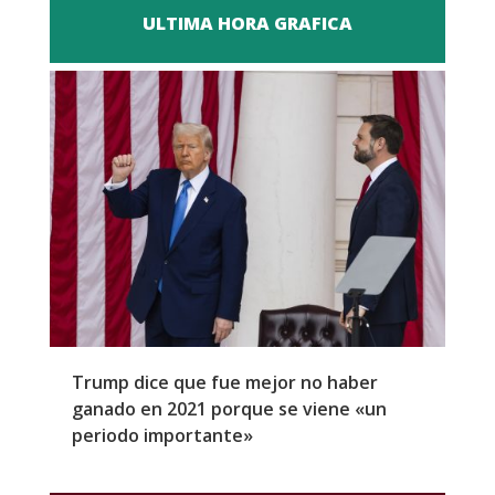
ULTIMA HORA GRAFICA
Trump dice que fue mejor no haber
Z
ganado en 2021 porque se viene «un
a
periodo importante»
E