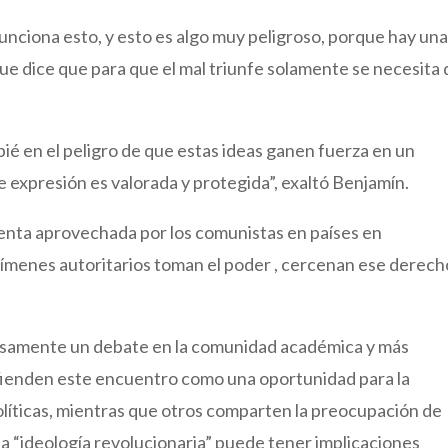
nciona esto, y esto es algo muy peligroso, porque hay un
ue dice que para que el mal triunfe solamente se necesita
pié en el peligro de que estas ideas ganen fuerza en un
 expresión es valorada y protegida”, exaltó Benjamín.
ienta aprovechada por los comunistas en países en
ímenes autoritarios toman el poder , cercenan ese derecho
isamente un debate en la comunidad académica y más
fienden este encuentro como una oportunidad para la
s políticas, mientras que otros comparten la preocupación de
a “ideología revolucionaria” puede tener implicaciones