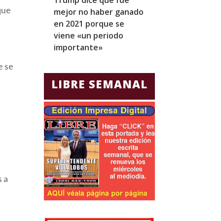
que
mejor no haber ganado
expresidentes
en 2021 porque se
arresto domicil
viene «un periodo
para Jorge Gla
importante»
Ecuador
e se
LIBRE SEMANAL
e
s a