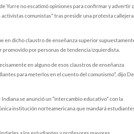
n de Yurre no escatimó opiniones para confirmar y advertir 
 activistas comunistas” tras presidir una protesta callejera
que en dicho claustro de enseñanza superior supuestament
er promovido por personas de tendencia izquierdista.
ecisamente en alguno de esos claustros de enseñanza
udiantes para meterlos en el cuento del comunismo”, dijo D
e Indiana se anunció un “intercambio educativo” con la
 única institución norteamericana que mandará estudiante
rindarles a los estudiantes y profesores mayores