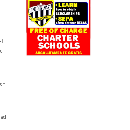
el
de
 en
tad