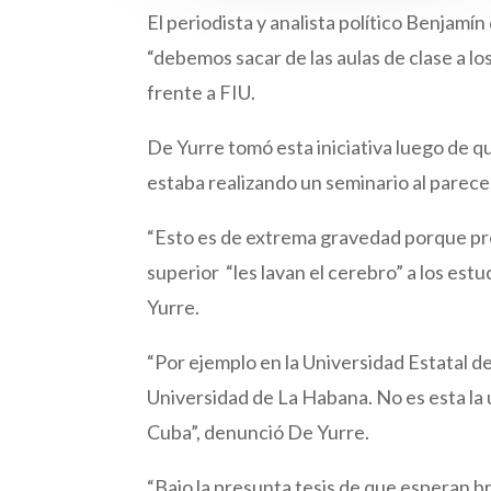
El periodista y analista político Benjamí
“debemos sacar de las aulas de clase a los
frente a FIU.
De Yurre tomó esta iniciativa luego de 
estaba realizando un seminario al parec
“Esto es de extrema gravedad porque pr
superior “les lavan el cerebro” a los est
Yurre.
“Por ejemplo en la Universidad Estatal d
Universidad de La Habana. No es esta la
Cuba”, denunció De Yurre.
“Bajo la presunta tesis de que esperan b