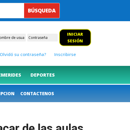
INICIAR
SESIÓN
Olvidó su contraseña?
Inscribirse
EMERIDES
DEPORTES
IPCION
CONTACTENOS
car de las aulas