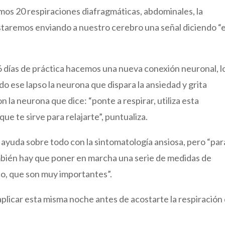
mos 20 respiraciones diafragmáticas, abdominales, la
staremos enviando a nuestro cerebro una señal diciendo “
6 días de práctica hacemos una nueva conexión neuronal, l
do ese lapso la neurona que dispara la ansiedad y grita
n la neurona que dice: “ponte a respirar, utiliza esta
ue te sirve para relajarte”, puntualiza.
s ayuda sobre todo con la sintomatología ansiosa, pero “par
mbién hay que poner en marcha una serie de medidas de
co, que son muy importantes”.
aplicar esta misma noche antes de acostarte la respiración 