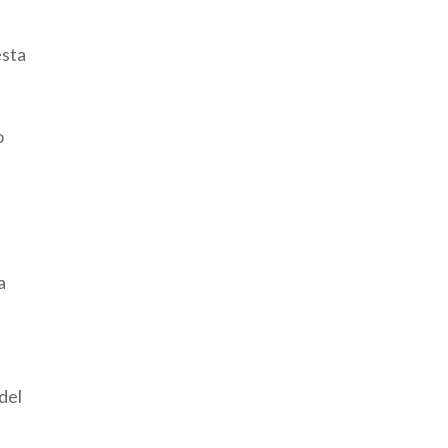
esta
o
a
del