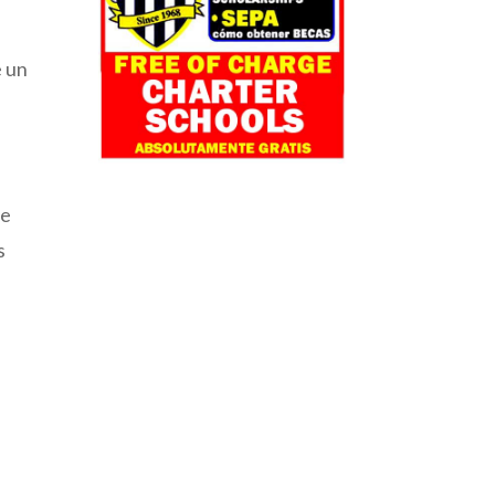
e un
de
s