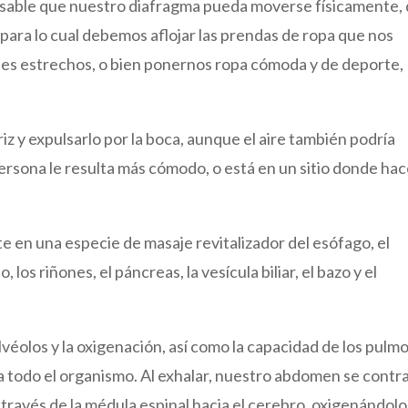
ensable que nuestro diafragma pueda moverse físicamente,
para lo cual debemos aflojar las prendas de ropa que nos
nes estrechos, o bien ponernos ropa cómoda y de deporte,
iz y expulsarlo por la boca, aunque el aire también podría
a persona le resulta más cómodo, o está en un sitio donde ha
e en una especie de masaje revitalizador del esófago, el
 los riñones, el páncreas, la vesícula biliar, el bazo y el
alvéolos y la oxigenación, así como la capacidad de los pulm
a todo el organismo. Al exhalar, nuestro abdomen se contr
 través de la médula espinal hacia el cerebro, oxigenándolo