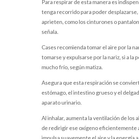
Para respirar de esta manera es indisp
tenga recorrido para poder desplazarse, 
aprieten, como los cinturones o pantalo
señala.
Cases recomienda tomar el aire por la nar
tomarse y expulsarse por la nariz, si a l
mucho frío, según matiza.
Asegura que esta respiración se conviert
estómago, el intestino grueso y el delgado,
aparato urinario.
Al inhalar, aumenta la ventilación de los 
de redirigir ese oxígeno eficientemente 
impulsa suavemente el aire y la energía a