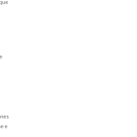
 que
ce
ones
ae e
,