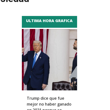
ULTIMA HORA GRAFICA
Trump dice que fue
Zapatero y cu
mejor no haber ganado
expresidentes
en 2021 porque se
arresto domicil