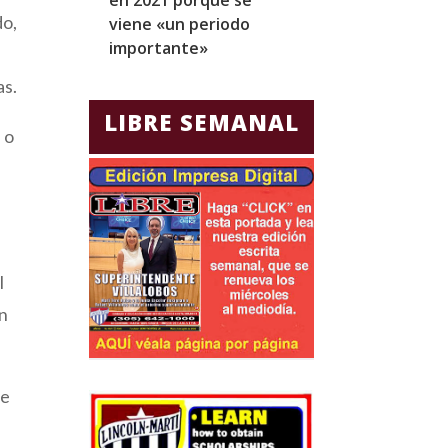
do,
viene «un periodo
para Jorge Gla
importante»
Ecuador
as.
LIBRE SEMANAL
 o
l
en
te