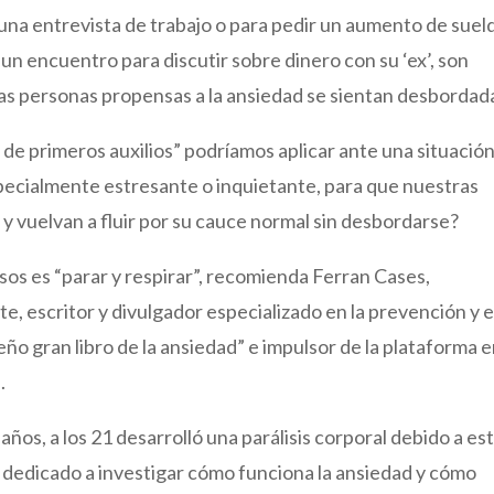
una entrevista de trabajo o para pedir un aumento de suel
un encuentro para discutir sobre dinero con su ‘ex’, son
as personas propensas a la ansiedad se sientan desbordad
 de primeros auxilios” podríamos aplicar ante una situación
pecialmente estresante o inquietante, para que nuestras
 vuelvan a fluir por su cauce normal sin desbordarse?
os es “parar y respirar”, recomienda Ferran Cases,
e, escritor y divulgador especializado en la prevención y e
eño gran libro de la ansiedad” e impulsor de la plataforma 
).
años, a los 21 desarrolló una parálisis corporal debido a es
dedicado a investigar cómo funciona la ansiedad y cómo