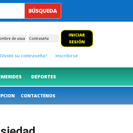
INICIAR
SESIÓN
Olvidó su contraseña?
Inscribirse
EMERIDES
DEPORTES
IPCION
CONTACTENOS
nsiedad