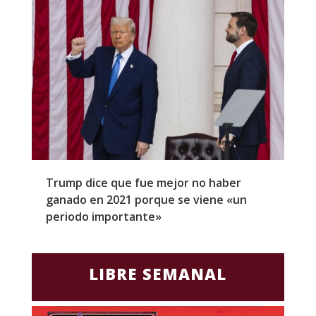
Trump dice que fue mejor no haber
Z
ganado en 2021 porque se viene «un
a
periodo importante»
E
LIBRE SEMANAL