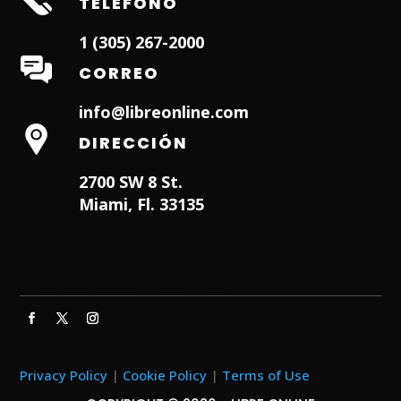
TELÉFONO
1 (305) 267-2000
CORREO
info@libreonline.com
DIRECCIÓN
2700 SW 8 St.
Miami, Fl. 33135
Hialeah Dentist
Dentist in Lauderhill FL
Weston
Dentist
Dentist in Miami Lakes
Privacy Policy
|
Cookie Policy
|
Terms of Use