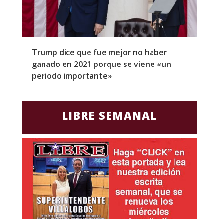
Trump dice que fue mejor no haber
Z
ganado en 2021 porque se viene «un
a
periodo importante»
E
LIBRE SEMANAL