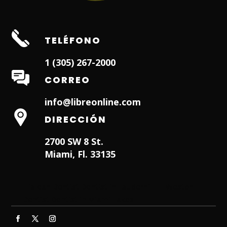
TELÉFONO
1 (305) 267-2000
CORREO
info@libreonline.com
DIRECCIÓN
2700 SW 8 St.
Miami, Fl. 33135
Hialeah Dentist
Dentist in Lauderhill FL
Weston
Dentist
Dentist in Miami Lakes