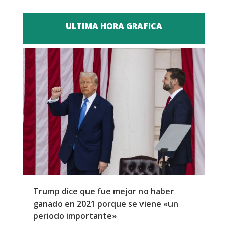
ULTIMA HORA GRAFICA
Trump dice que fue mejor no haber
Z
ganado en 2021 porque se viene «un
a
periodo importante»
E