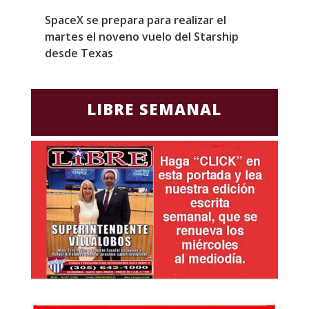
SpaceX se prepara para realizar el
G
martes el noveno vuelo del Starship
M
desde Texas
f
LIBRE SEMANAL