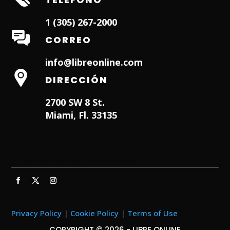
1 (305) 267-2000
CORREO
info@libreonline.com
DIRECCIÓN
2700 SW 8 St.
Miami, Fl. 33135
Hialeah Dentist
Dentist in Lauderhill FL
Weston
Dentist
Dentist in Miami Lakes
Privacy Policy
|
Cookie Policy
|
Terms of Use
COPYRIGHT © 2026 - LIBRE ONLINE