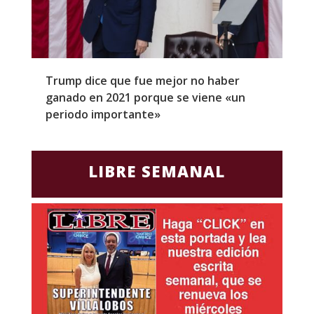
Trump dice que fue mejor no haber
Z
ganado en 2021 porque se viene «un
a
periodo importante»
E
LIBRE SEMANAL