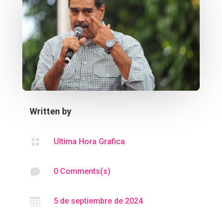
Written by

Ultima Hora Grafica

0 Comments(s)

5 de septiembre de 2024