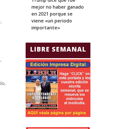
mejor no haber ganado
expresidentes
en 2021 porque se
arresto domicil
viene «un periodo
para Jorge Gla
.
importante»
Ecuador
LIBRE SEMANAL
,
ío,