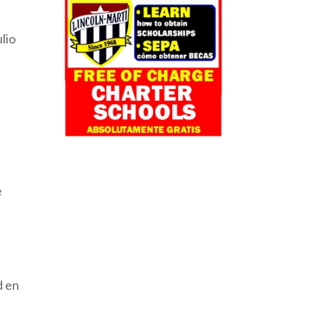
lio
e
d en