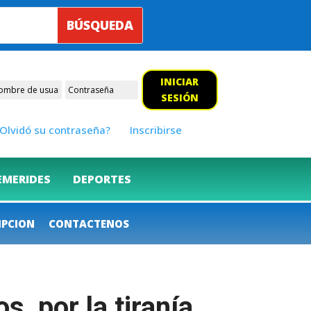
INICIAR
SESIÓN
Olvidó su contraseña?
Inscribirse
EMERIDES
DEPORTES
IPCION
CONTACTENOS
, por la tiranía