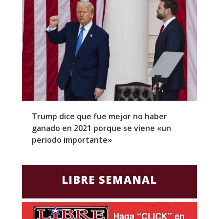
Trump dice que fue mejor no haber
Z
ganado en 2021 porque se viene «un
a
periodo importante»
E
LIBRE SEMANAL