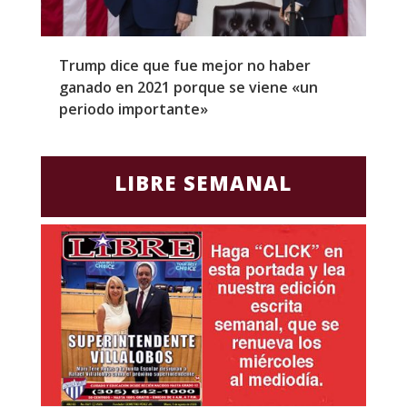
Trump dice que fue mejor no haber
Z
ganado en 2021 porque se viene «un
a
periodo importante»
E
LIBRE SEMANAL