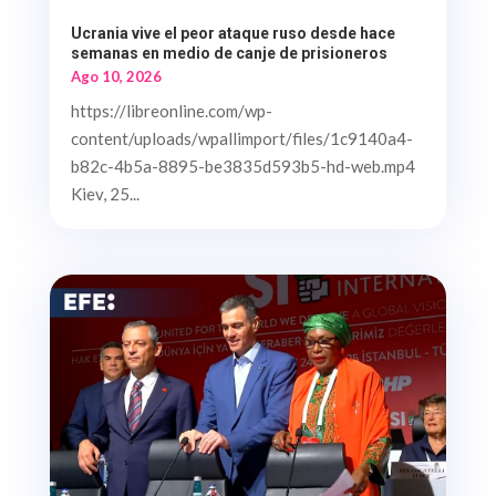
Ucrania vive el peor ataque ruso desde hace
semanas en medio de canje de prisioneros
Ago 10, 2026
https://libreonline.com/wp-
content/uploads/wpallimport/files/1c9140a4-
b82c-4b5a-8895-be3835d593b5-hd-web.mp4
Kiev, 25...