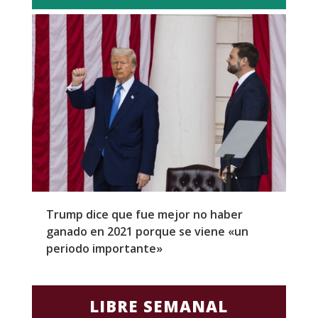
Trump dice que fue mejor no haber
Z
ganado en 2021 porque se viene «un
a
periodo importante»
E
LIBRE SEMANAL