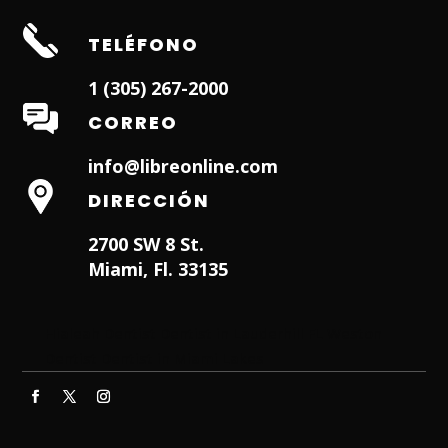
TELÉFONO
1 (305) 267-2000
CORREO
info@libreonline.com
DIRECCIÓN
2700 SW 8 St.
Miami, Fl. 33135
Hialeah Dentist
Dentist in Lauderhill FL
Weston
Dentist
Dentist in Miami Lakes