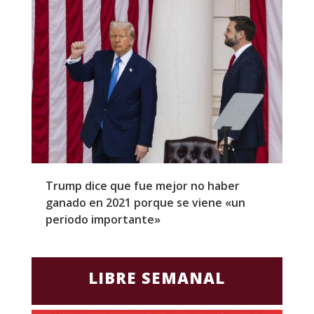
Trump dice que fue mejor no haber
Z
ganado en 2021 porque se viene «un
a
periodo importante»
E
LIBRE SEMANAL