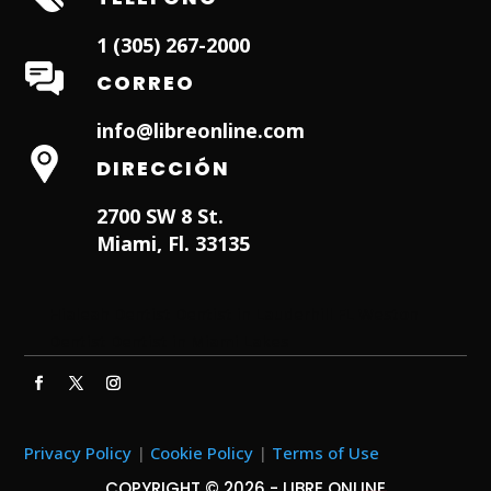
1 (305) 267-2000
CORREO
info@libreonline.com
DIRECCIÓN
2700 SW 8 St.
Miami, Fl. 33135
Hialeah Dentist
Dentist in Lauderhill FL
Weston
Dentist
Dentist in Miami Lakes
Privacy Policy
|
Cookie Policy
|
Terms of Use
COPYRIGHT © 2026 - LIBRE ONLINE