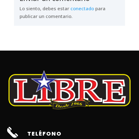
Lo siento, debes estar
conectado
para
publicar un comentario.
TELÉFONO