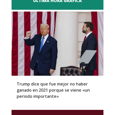
ULTIMA HORA GRAFICA
Trump dice que fue mejor no haber
Z
ganado en 2021 porque se viene «un
a
periodo importante»
E