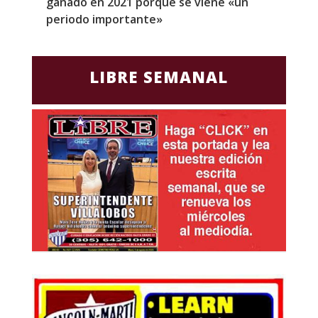
ganado en 2021 porque se viene «un
a
periodo importante»
E
LIBRE SEMANAL