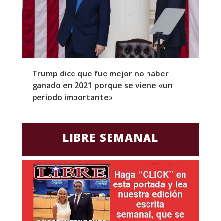
Trump dice que fue mejor no haber
Z
ganado en 2021 porque se viene «un
a
periodo importante»
E
LIBRE SEMANAL