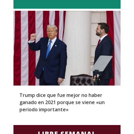
Trump dice que fue mejor no haber
Z
ganado en 2021 porque se viene «un
a
periodo importante»
E
LIBRE SEMANAL