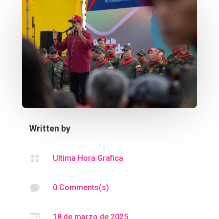
Written by

Ultima Hora Grafica

0 Comments(s)

18 de marzo de 2025