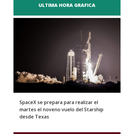
ULTIMA HORA GRAFICA
SpaceX se prepara para realizar el
G
martes el noveno vuelo del Starship
M
desde Texas
f