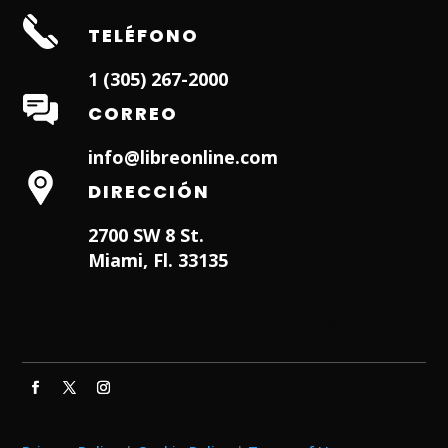
TELÉFONO
1 (305) 267-2000
CORREO
info@libreonline.com
DIRECCIÓN
2700 SW 8 St.
Miami, Fl. 33135
Hialeah Dentist
Dentist in Lauderhill FL
Weston
Dentist
Dentist in Miami Lakes