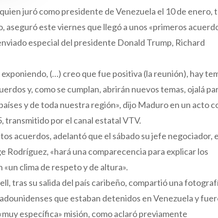
 quien juró como presidente de Venezuela el 10 de enero, t
o, aseguró este viernes que llegó a unos «primeros acuerd
 enviado especial del presidente Donald Trump, Richard
xponiendo, (…) creo que fue positiva (la reunión), hay te
erdos y, como se cumplan, abrirán nuevos temas, ojalá pa
 países y de toda nuestra región», dijo Maduro en un acto c
, transmitido por el canal estatal VTV.
stos acuerdos, adelantó que el sábado su jefe negociador, e
e Rodríguez, «hará una comparecencia para explicar los
«un clima de respeto y de altura».
l, tras su salida del país caribeño, compartió una fotograf
estadounidenses que estaban detenidos en Venezuela y fue
u «muy específica» misión, como aclaró previamente