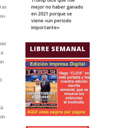
ras
mejor no haber ganado
expresidentes
en 2021 porque se
arresto domicil
os»
viene «un periodo
para Jorge Gla
importante»
Ecuador
mas
LIBRE SEMANAL
ra
on
l
ía
ron