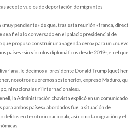
as acepte vuelos de deportación de migrantes
 «muy pendiente» de que, tras esta reunión «franca, direct
 sea fiel a lo conversado en el palacio presidencial de
ijo que propuso construir una «agenda cero» para un «nuev
bos países -sin vínculos diplomáticos desde 2019-, en el que
olivariana, le decimos al presidente Donald Trump (que) h
tener, nosotros queremos sostenerlo», expresó Maduro, qu
o, ni nacionales ni internacionales».
enell, la Administración chavista explicó en un comunicado
s para ambos países» abordados fue la situación de
elitos en territorio nacional», así como la migración y el
onómicas.