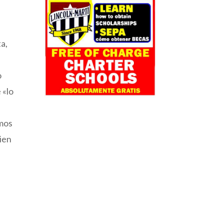
a,
o
 «lo
emos
ien