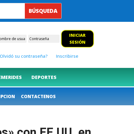
INICIAR
SESIÓN
Olvidó su contraseña?
Inscribirse
EMERIDES
DEPORTES
IPCION
CONTACTENOS
os» con EE.UU. en