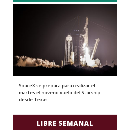
SpaceX se prepara para realizar el
G
martes el noveno vuelo del Starship
M
desde Texas
f
LIBRE SEMANAL