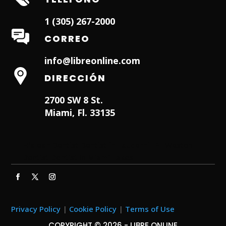
1 (305) 267-2000
CORREO
info@libreonline.com
DIRECCIÓN
2700 SW 8 St.
Miami, Fl. 33135
Hialeah Dentist
Dentist in Lauderhill FL
Weston
Dentist
Dentist in Miami Lakes
Privacy Policy
|
Cookie Policy
|
Terms of Use
COPYRIGHT © 2026 - LIBRE ONLINE