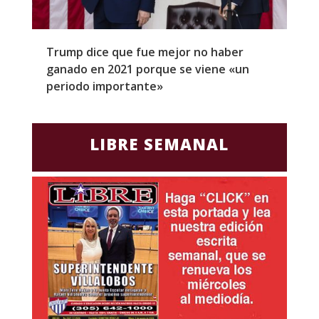
Trump dice que fue mejor no haber
Z
ganado en 2021 porque se viene «un
a
periodo importante»
E
LIBRE SEMANAL