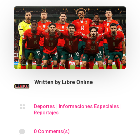
Written by
Libre Online

Deportes
|
Informaciones Especiales
|
Reportajes

0 Comments(s)